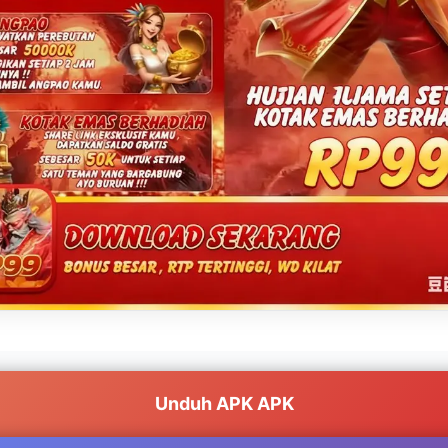
Unduh APK APK