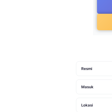
Resmi
Masuk
Lokasi