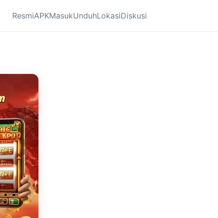
Resmi
APK
Masuk
Unduh
Lokasi
Diskusi