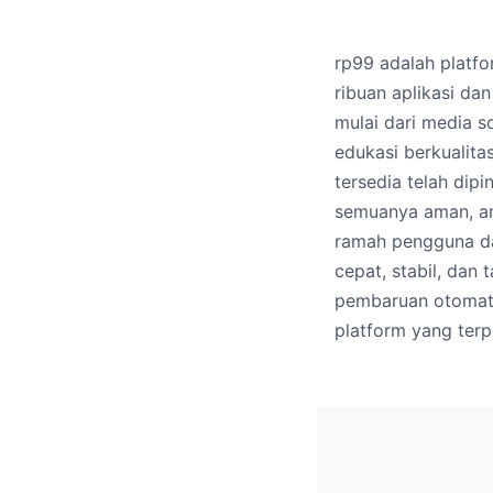
rp99 adalah platf
ribuan aplikasi da
mulai dari media s
edukasi berkualita
tersedia telah di
semuanya aman, an
ramah pengguna da
cepat, stabil, dan 
pembaruan otomati
platform yang terp