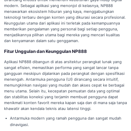
modern. Sebagai aplikasi yang menonjol di kelasnya, NP888
menawarkan ekosistem hiburan yang kaya, menggabungkan
teknologi terbaru dengan konten yang dikurasi secara profesional.
Keunggulan utama dari aplikasi ini terletak pada kemampuannya
memberikan pengalaman yang personal bagi setiap pengguna,
menjadikannya pilihan utama bagi mereka yang mencari kualitas
dan kenyamanan dalam satu genggaman.
Fitur Unggulan dan Keunggulan NP888
Aplikasi NP888 dibangun di atas arsitektur perangkat lunak yang
sangat efisien, memastikan performa yang sangat lancar tanpa
gangguan meskipun dijalankan pada perangkat dengan spesifikasi
menengah. Antarmuka pengguna (UI) dirancang secara intuitif,
memungkinkan navigasi yang mudah dan akses cepat ke berbagai
menu utama. Selain itu, kecepatan pemuatan data yang optimal
dan stabilitas koneksi yang terjamin membuat pengguna dapat
menikmati konten favorit mereka kapan saja dan di mana saja tanpa
khawatir akan kendala teknis atau latensi tinggi.
Antarmuka modern yang ramah pengguna dan sangat mudah
dinavigasi.