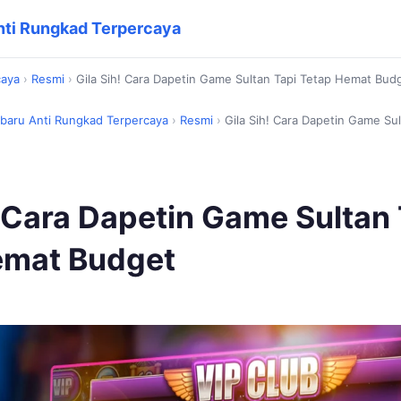
nti Rungkad Terpercaya
caya
›
Resmi
›
Gila Sih! Cara Dapetin Game Sultan Tapi Tetap Hemat Bud
rbaru Anti Rungkad Terpercaya
›
Resmi
›
Gila Sih! Cara Dapetin Game Su
! Cara Dapetin Game Sultan 
emat Budget