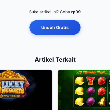
Suka artikel ini? Coba
rp99
Unduh Gratis
Artikel Terkait