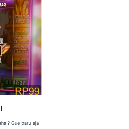
l
ahal? Gue baru aja