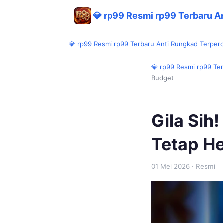
💎 rp99 Resmi rp99 Terbaru A
💎 rp99 Resmi rp99 Terbaru Anti Rungkad Terper
💎 rp99 Resmi rp99 Te
Budget
Gila Sih
Tetap H
01 Mei 2026
· Resmi