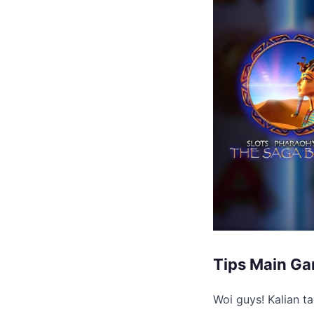
Tips Main Ga
Woi guys! Kalian t