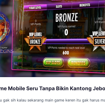
me Mobile Seru Tanpa Bikin Kantong Jebo
au gak sih kalau sekarang main game keren itu gak harus m