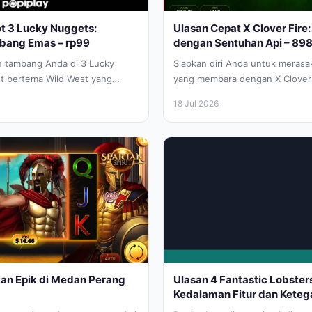
ot 3 Lucky Nuggets:
Ulasan Cepat X Clover Fire:
bang Emas – rp99
dengan Sentuhan Api – 89
n tambang Anda di 3 Lucky
Siapkan diri Anda untuk merasa
t bertema Wild West yang
yang membara dengan X Clover 
 tengah demam emas...
terbaru dari Redstone yang me
18 Jul 2026
an Epik di Medan Perang
Ulasan 4 Fantastic Lobster
Kedalaman Fitur dan Kete