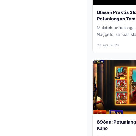
Ulasan Praktis Sl
Petualangan Tam
Mulailah petualanga
Nuggets, sebuah slo
membawa pemain ke
04 Agu 2026
898aa: Petualang
Kuno