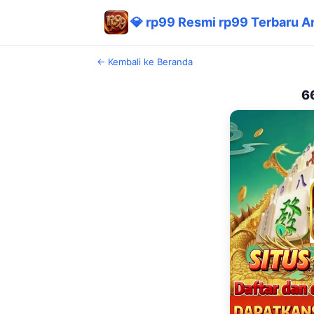
💎 rp99 Resmi rp99 Terbaru A
← Kembali ke Beranda
66