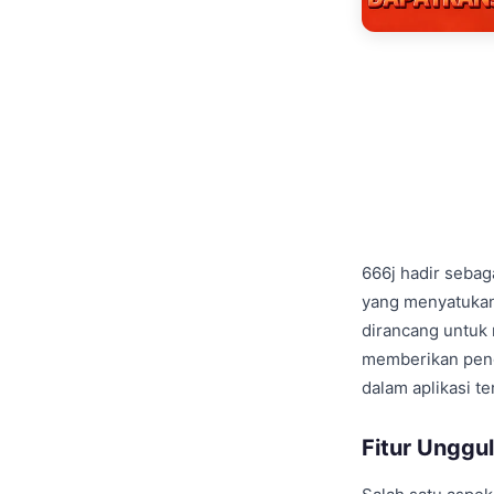
666j hadir sebag
yang menyatukan
dirancang untuk
memberikan peng
dalam aplikasi t
Fitur Unggu