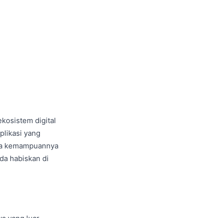
kosistem digital
likasi yang
ena kemampuannya
da habiskan di